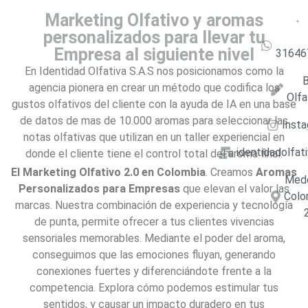
Marketing Olfativo y aromas
personalizados para llevar tu
Empresa al siguiente nivel
31646
En Identidad Olfativa S.A.S nos posicionamos como la
B
agencia pionera en crear un método que codifica los
Olfa
gustos olfativos del cliente con la ayuda de IA en una base
de datos de mas de 10.000 aromas para seleccionar las
Inst
notas olfativas que utilizan en un taller experiencial en
identidadolfa
donde el cliente tiene el control total del aroma final.
El Marketing Olfativo 2.0 en Colombia
. Creamos
Aromas
Mede
Personalizados para Empresas
que elevan el valor las
Colo
marcas. Nuestra combinación de experiencia y tecnología
de punta, permite ofrecer a tus clientes vivencias
sensoriales memorables. Mediante el poder del aroma,
conseguimos que las emociones fluyan, generando
conexiones fuertes y diferenciándote frente a la
competencia. Explora cómo podemos estimular tus
sentidos, y causar un impacto duradero en tus