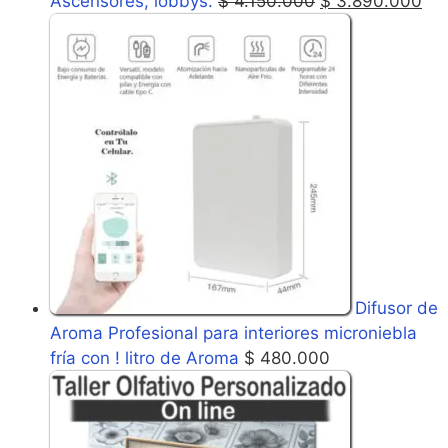
Ascensores, lobbys.
$
4.150.000
$
3.890.000
Difusor de
Aroma Profesional para interiores microniebla
fría con ! litro de Aroma
$
480.000