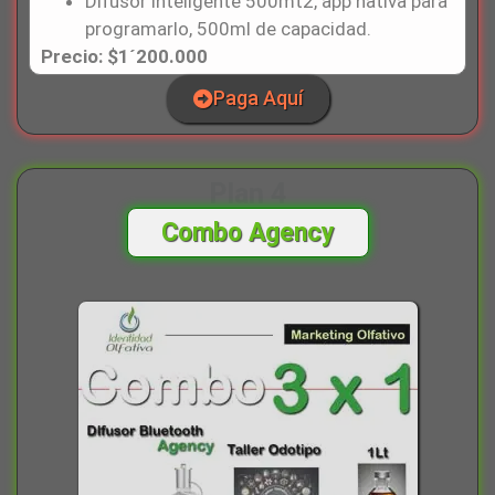
Difusor inteligente 500mt2, app nativa para
programarlo, 500ml de capacidad.
Precio: $1´200.000
Paga Aquí
Plan 4
Combo Agency