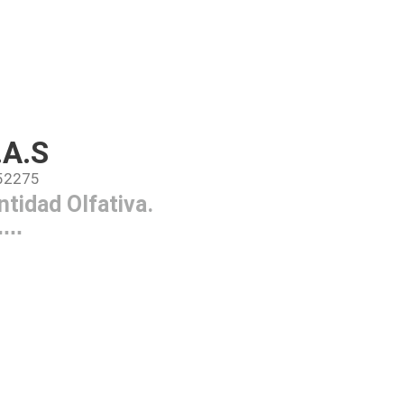
.A.S
652275
ntidad Olfativa.
...