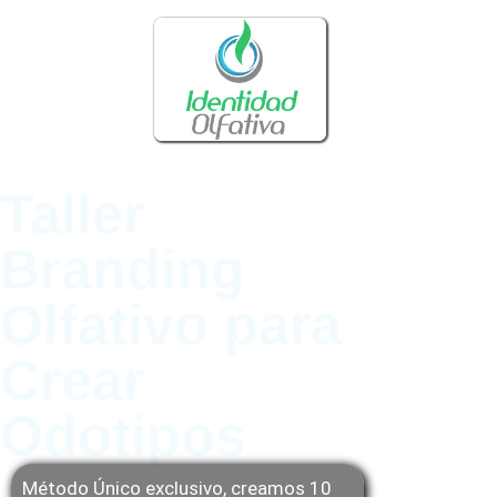
Taller
Branding
Olfativo para
Crear
Odotipos
Método Único exclusivo, creamos 10