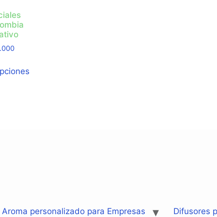
ciales
lombia
ativo
.000
opciones
: Aroma personalizado para Empresas
Difusores p