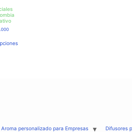
ciales
lombia
ativo
.000
opciones
: Aroma personalizado para Empresas
Difusores p