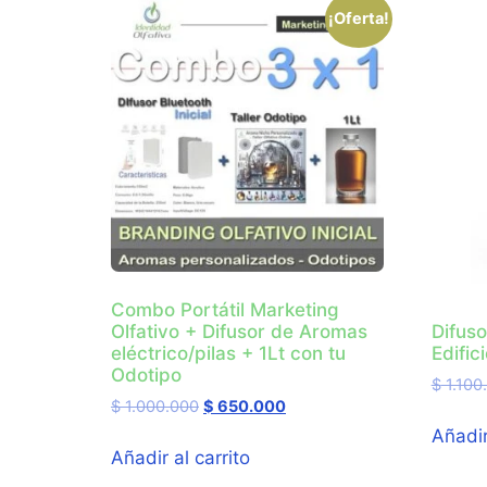
¡Oferta!
Combo Portátil Marketing
Olfativo + Difusor de Aromas
Difus
eléctrico/pilas + 1Lt con tu
Edific
Odotipo
$
1.100
$
1.000.000
$
650.000
Añadir
Añadir al carrito