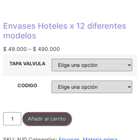
Envases Hoteles x 12 diferentes
modelos
$
49.000
–
$
490.000
TAPA VALVULA
CODIGO
Añadir al carrito
SKU:
N/D
Categorías:
Envases
,
Materia prima
,