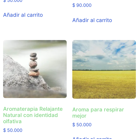
$
50.000
$
90.000
Añadir al carrito
Añadir al carrito
Aromaterapia Relajante
Aroma para respirar
Natural con identidad
mejor
olfativa
$
50.000
$
50.000