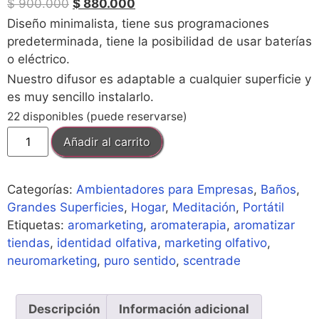
$
900.000
$
880.000
Diseño minimalista, tiene sus programaciones
predeterminada, tiene la posibilidad de usar baterías
o eléctrico.
Nuestro difusor es adaptable a cualquier superficie y
es muy sencillo instalarlo.
22 disponibles (puede reservarse)
Añadir al carrito
Categorías:
Ambientadores para Empresas
,
Baños
,
Grandes Superficies
,
Hogar
,
Meditación
,
Portátil
Etiquetas:
aromarketing
,
aromaterapia
,
aromatizar
tiendas
,
identidad olfativa
,
marketing olfativo
,
neuromarketing
,
puro sentido
,
scentrade
Descripción
Información adicional