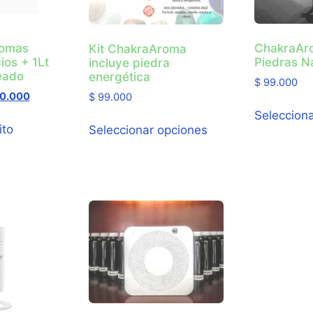
romas
ChakraAr
Kit ChakraAroma
ios + 1Lt
Piedras N
incluye piedra
eado
energética
$
99.000
0.000
$
99.000
Seleccion
ito
Seleccionar opciones